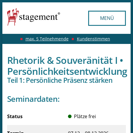
Inhouse Angebote
Seminare
Kontakt
Service
MENÜ
Übersicht
Übersicht Inhouse Seminare
Seminarorte
Kontakt aufnehmen
Seminare für Rhetorik
Inhouse-Seminare für Führungskräfte
Seminartermine
Impressum
max. 5 Teilnehmende
Kundenstimmen
Seminare für Kommunikation
Datenschutzerklärung
Inhouse-Seminare für Nachwuchsführungskräfte
Kleine Gruppen – maximal 5 Teilnehmende
Rhetorik & Souveränität I •
Seminare für Führungskräfte
Inhouse-Seminare für Projektleitende
30 Jahre stagement
Erklärung zur Barrierefreiheit
Persönlichkeitsentwicklung
Teil 1: Persönliche Präsenz stärken
Onlineseminare
Inhouse-Seminare für Teams
Kundenstimmen / Bewertungen
Vorträge
AGB - für offene Seminare
Seminardaten:
AGB - für Inhouse Veranstaltungen
Status
Plätze frei
Widerrufsfunktion