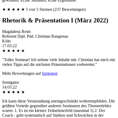
gewinnen. Echte Stimmen, echte Ergebnisse.“
★
★
★
★
★
5 von 5 Sternen
(237 Bewertungen)
Rhetorik & Präsentation I (März 2022)
Magdalena Reim
Referent Dipl. Päd. Christian Rangenau
Köln
17.03.22
★
★
★
★
★
"Tolles Seminar! Ich nehme viele Inhalte mit. Christian hat mich mit
vielen Tipps auf die nächsten Präsentationen vorbereitet."
Mehr Bewertungen auf
Springest
Semigator
14.03.22
★
★
★
★
★
Ich kann diese Veranstaltung uneingeschränkt weiterempfehlen. Die
größten Vorteile gegenüber anderen Seminaren des Themenfeldes
waren: 1. Es ist ein kleines Teilnehmerfeld (maximal 5) 2. Der
Coach - geht systematisch auf Stärken und Schwächen in der