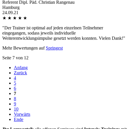
Referent Dipl. Päd. Christian Rangenau
Hamburg
24.09.21
★
★
★
★
★
"Der Trainer ist optimal auf jeden einzelnen Teilnehmer
eingegangen, sodass jeweils individuelle
Weiterentwicklungsimpulse gesetzt werden konnten. Vielen Dank!"
Mehr Bewertungen auf
Springest
Seite 7 von 12
Anfang
Zurück
4
5
6
7
8
9
10
Vorwärts
Ende