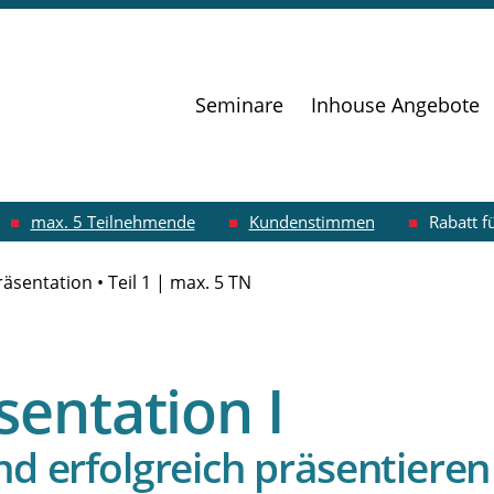
Navigation
Seminare
Inhouse Angebote
überspringen
max. 5 Teilnehmende
Kundenstimmen
Rabatt f
äsentation • Teil 1 | max. 5 TN
sentation I
nd erfolgreich präsentieren