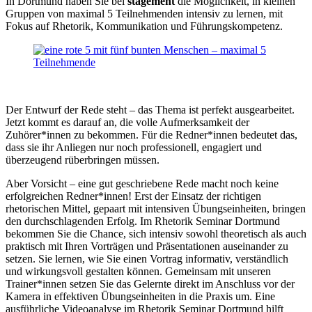
In Dortmund haben Sie bei
stagement
die Möglichkeit, in kleinen
Gruppen von maximal 5 Teilnehmenden intensiv zu lernen, mit
Fokus auf Rhetorik, Kommunikation und Führungskompetenz.
Der Entwurf der Rede steht – das Thema ist perfekt ausgearbeitet.
Jetzt kommt es darauf an, die volle Aufmerksamkeit der
Zuhörer*innen zu bekommen. Für die Redner*innen bedeutet das,
dass sie ihr Anliegen nur noch professionell, engagiert und
überzeugend rüberbringen müssen.
Aber Vorsicht – eine gut geschriebene Rede macht noch keine
erfolgreichen Redner*innen! Erst der Einsatz der richtigen
rhetorischen Mittel, gepaart mit intensiven Übungseinheiten, bringen
den durchschlagenden Erfolg. Im Rhetorik Seminar Dortmund
bekommen Sie die Chance, sich intensiv sowohl theoretisch als auch
praktisch mit Ihren Vorträgen und Präsentationen auseinander zu
setzen. Sie lernen, wie Sie einen Vortrag informativ, verständlich
und wirkungsvoll gestalten können. Gemeinsam mit unseren
Trainer*innen setzen Sie das Gelernte direkt im Anschluss vor der
Kamera in effektiven Übungseinheiten in die Praxis um. Eine
ausführliche Videoanalyse im Rhetorik Seminar Dortmund hilft