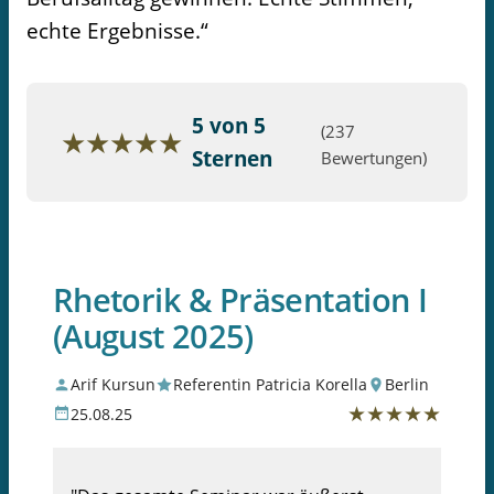
echte Ergebnisse.“
5 von 5
(237
★
★
★
★
★
Sternen
Bewertungen)
Rhetorik & Präsentation I
(August 2025)
Arif Kursun
Referentin Patricia Korella
Berlin
★
★
★
★
★
25.08.25