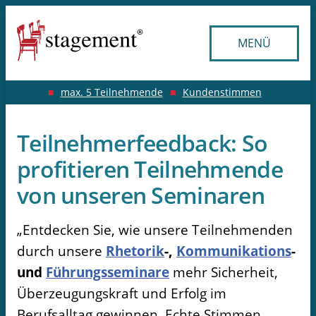
Inhouse Angebote
Seminare
Kontakt
MENÜ
Übersicht
Übersicht Inhouse Seminare
Kontakt aufnehmen
Seminare für Rhetorik
Inhouse-Seminare für Führungskräfte
Impressum
max. 5 Teilnehmende
Kundenstimmen
Seminare für Kommunikation
Datenschutzerklärung
Inhouse-Seminare für Nachwuchsführungskräfte
Teilnehmerfeedback: So
Seminare für Führungskräfte
Inhouse-Seminare für Projektleitende
Erklärung zur Barrierefreiheit
profitieren Teilnehmende
von unseren Seminaren
Onlineseminare
Inhouse-Seminare für Teams
„Entdecken Sie, wie unsere Teilnehmenden
Vorträge
durch unsere
Rhetorik
-,
Kommunikations
-
und
Führungsseminare
mehr Sicherheit,
Überzeugungskraft und Erfolg im
Berufsalltag gewinnen. Echte Stimmen,