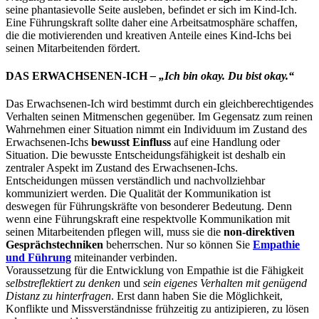
seine phantasievolle Seite ausleben, befindet er sich im Kind-Ich.
Eine Führungskraft sollte daher eine Arbeitsatmosphäre schaffen,
die die motivierenden und kreativen Anteile eines Kind-Ichs bei
seinen Mitarbeitenden fördert.
DAS ERWACHSENEN-ICH
– „Ich bin okay. Du bist okay.“
Das Erwachsenen-Ich wird bestimmt durch ein gleichberechtigendes
Verhalten seinen Mitmenschen gegenüber. Im Gegensatz zum reinen
Wahrnehmen einer Situation nimmt ein Individuum im Zustand des
Erwachsenen-Ichs
bewusst Einfluss
auf eine Handlung oder
Situation. Die bewusste Entscheidungsfähigkeit ist deshalb ein
zentraler Aspekt im Zustand des Erwachsenen-Ichs.
Entscheidungen müssen verständlich und nachvollziehbar
kommuniziert werden. Die Qualität der Kommunikation ist
deswegen für Führungskräfte von besonderer Bedeutung. Denn
wenn eine Führungskraft eine respektvolle Kommunikation mit
seinen Mitarbeitenden pflegen will, muss sie die
non-direktiven
Gesprächstechniken
beherrschen. Nur so können Sie
Empathie
und Führung
miteinander verbinden.
Voraussetzung für die Entwicklung von Empathie ist die Fähigkeit
selbstreflektiert zu denken
und
sein eigenes Verhalten mit genügend
Distanz zu hinterfragen
. Erst dann haben Sie die Möglichkeit,
Konflikte und Missverständnisse frühzeitig zu antizipieren, zu lösen