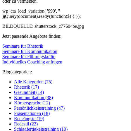
oder zu vermeiden.
wp_cta_load_variation( '990', ''
)jQuery(document).ready(function($) { });
BILDQUELLE: shutterstock_c77604be.jpg
Jetzt passende Angebote finden:
Seminare für Rhetorik
Seminare für Kommunikation
Seminare für Führungskräfte
Individuelles Coaching anfragen
Blogkategorien:
Alle Kategorien
(75)
Rhetorik
(17)
Gesundheit
(14)
Kommunikation
(38)
Körpersprache
(12)
Persönlichkeitstraining
(47)
Präsentationen
(18)
Redeängste
(19)
Redestil
(22)
Schlagfertigkeitstraining
(10)