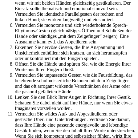
wenn wir mit beiden Händen gleichzeitig gestikulieren. Der
Einsatz sollte thematisch und emotional sinnvoll sein.
Vermeiden Sie identische Parallelgesten der rechten und
linken Hand; sie wirken langweilig und einstudiert.
Vermeiden Sie monotone und sich wiederholende Sprech-
Rhythmus-Gesten (gleichmäßiges Öffnen und Schließen der
Hände oder ständiges „mit dem Zeigefinger“-zeigen). Eine
Ausnahme kann evtl. das Appellieren sein.
Erkennen Sie nervöse Gesten, die Ihre Anspannung und
Unsicherheit enthüllen: sich kratzen, an sich herumzupfen
oder unkontrolliert mit den Fingern spielen.
Öffnen Sie die Hände und spüren Sie, wie die Energie Ihrer
Worte aus Ihren Fingern fließt.
Vermeiden Sie unpassende Gesten wie die Faustbildung, das
belehrende schulmeisterliche Betonen mit dem Zeigefinger
und das oft arrogant wirkende Verschränken der Arme oder
die pastoral gefalteten Hände.
Lenken Sie den Blick Ihrer Augen in Richtung Ihrer Gestik.
Schauen Sie dabei nicht auf Ihre Hände, nur wenn Sie etwas
Imaginäres vorstellen wollen.
Vermeiden Sie wildes Auf- und Abgestikulieren oder
gestische Über- und Untertreibungen. Vertrauen Sie darauf,
dass Ihre Hände eine passende energievolle und lebendige
Gestik finden, wenn Sie den Inhalt Ihrer Worte unterstreichen.
Wenn Sie sich kompetent und selbstsicher fühlen, wirkt Ihre