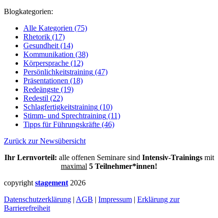
Blogkategorien:
Alle Kategorien
(75)
Rhetorik
(17)
Gesundheit
(14)
Kommunikation
(38)
Körpersprache
(12)
Persönlichkeitstraining
(47)
Präsentationen
(18)
Redeängste
(19)
Redestil
(22)
Schlagfertigkeitstraining
(10)
Stimm- und Sprechtraining
(11)
Tipps für Führungskräfte
(46)
Zurück zur Newsübersicht
Ihr Lernvorteil:
alle offenen Seminare sind
Intensiv-Trainings
mit
maximal
5 Teilnehmer*innen!
copyright
stagement
2026
Datenschutzerklärung
|
AGB
|
Impressum
|
Erklärung zur
Barrierefreiheit